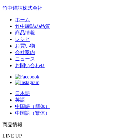
竹中罐詰株式会社
ホーム
竹中罐詰の品質
商品情報
レシピ
お買い物
会社案内
ニュース
お問い合わせ
日本語
英語
中国語（簡体）
中国語（繁体）
商品情報
LINE UP