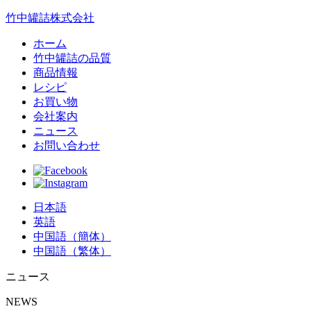
竹中罐詰株式会社
ホーム
竹中罐詰の品質
商品情報
レシピ
お買い物
会社案内
ニュース
お問い合わせ
日本語
英語
中国語（簡体）
中国語（繁体）
ニュース
NEWS