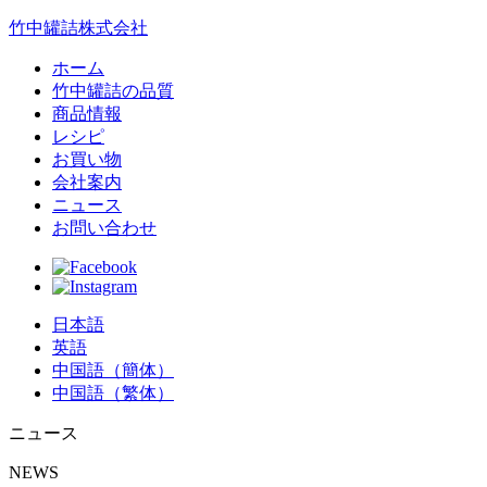
竹中罐詰株式会社
ホーム
竹中罐詰の品質
商品情報
レシピ
お買い物
会社案内
ニュース
お問い合わせ
日本語
英語
中国語（簡体）
中国語（繁体）
ニュース
NEWS