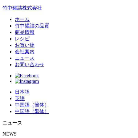
竹中罐詰株式会社
ホーム
竹中罐詰の品質
商品情報
レシピ
お買い物
会社案内
ニュース
お問い合わせ
日本語
英語
中国語（簡体）
中国語（繁体）
ニュース
NEWS