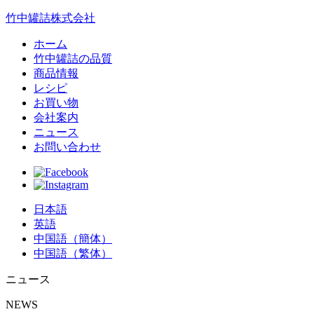
竹中罐詰株式会社
ホーム
竹中罐詰の品質
商品情報
レシピ
お買い物
会社案内
ニュース
お問い合わせ
日本語
英語
中国語（簡体）
中国語（繁体）
ニュース
NEWS