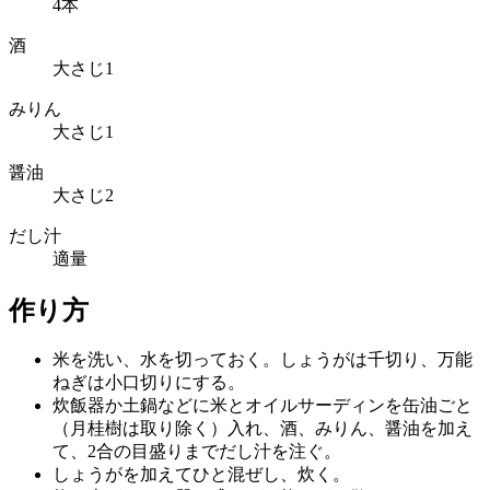
4本
酒
大さじ1
みりん
大さじ1
醤油
大さじ2
だし汁
適量
作り方
米を洗い、水を切っておく。しょうがは千切り、万能
ねぎは小口切りにする。
炊飯器か土鍋などに米とオイルサーディンを缶油ごと
（月桂樹は取り除く）入れ、酒、みりん、醤油を加え
て、2合の目盛りまでだし汁を注ぐ。
しょうがを加えてひと混ぜし、炊く。