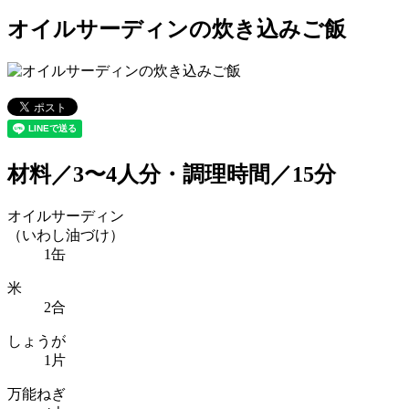
オイルサーディンの炊き込みご飯
材料／3〜4人分・調理時間／15分
オイルサーディン
（いわし油づけ）
1缶
米
2合
しょうが
1片
万能ねぎ