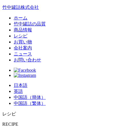
竹中罐詰株式会社
ホーム
竹中罐詰の品質
商品情報
レシピ
お買い物
会社案内
ニュース
お問い合わせ
日本語
英語
中国語（簡体）
中国語（繁体）
レシピ
RECIPE