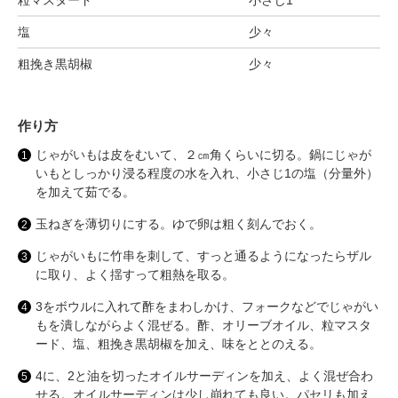
粒マスタード
小さじ1
塩
少々
粗挽き黒胡椒
少々
作り方
じゃがいもは皮をむいて、２㎝角くらいに切る。鍋にじゃが
いもとしっかり浸る程度の水を入れ、小さじ1の塩（分量外）
を加えて茹でる。
玉ねぎを薄切りにする。ゆで卵は粗く刻んでおく。
じゃがいもに竹串を刺して、すっと通るようになったらザル
に取り、よく揺すって粗熱を取る。
3をボウルに入れて酢をまわしかけ、フォークなどでじゃがい
もを潰しながらよく混ぜる。酢、オリーブオイル、粒マスタ
ード、塩、粗挽き黒胡椒を加え、味をととのえる。
4に、2と油を切ったオイルサーディンを加え、よく混ぜ合わ
せる。オイルサーディンは少し崩れても良い。パセリも加え