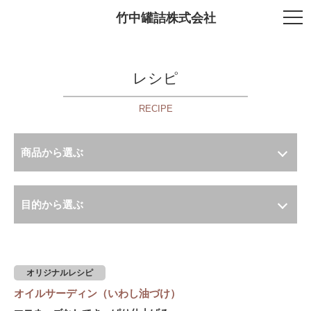
竹中罐詰株式会社
レシピ
RECIPE
商品から選ぶ
目的から選ぶ
オリジナルレシピ
オイルサーディン（いわし油づけ）