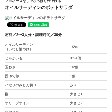
マヨネーズなしでさっぱり仕上げる
オイルサーディンのポテトサラダ
材料／2〜3人分・調理時間／30分
オイルサーディン
1/2缶
（いわし油づけ）
じゃがいも
3〜4個
玉ねぎ
1/2個
固ゆで卵
1個
パセリのみじん切り
少々
酢
大さじ1
オリーブオイル
大さじ2